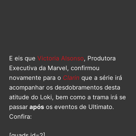
E eis que
Victoria Alsonso
, Produtora
Executiva da Marvel, confirmou
novamente para o
Clarin
que a série irá
acompanhar os desdobramentos desta
atitude do Loki, bem como a trama irá se
passar
após
os eventos de Ultimato.
Confira:
[quads id=2]