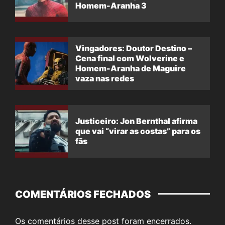
Homem-Aranha 3
Vingadores: Doutor Destino –
Cena final com Wolverine e
Homem-Aranha de Maguire
vaza nas redes
Justiceiro: Jon Bernthal afirma
que vai “virar as costas” para os
fãs
COMENTÁRIOS FECHADOS
Os comentários desse post foram encerrados.