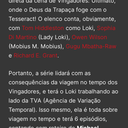
direta da cena de Vingadores: Ultimato,
onde o Deus da Trapaça foge com o
Tesseract! O elenco conta, obviamente,
com
Tom Hiddleston
como Loki,
Sophia
Di Martino
(Lady Loki),
Owen Wilson
(Mobius M. Mobius),
Gugu Mbatha-Raw
e
Richard E. Grant
.
Portanto, a série lidará com as
consequências da viagem no tempo dos
Vingadores, e terá o Loki trabalhando ao
lado da TVA (Agência de Variação
Temporal). Isso mesmo, ela é toda sobre
viagem no tempo e terá 6 episódios,
contando com roteiro de
Michael