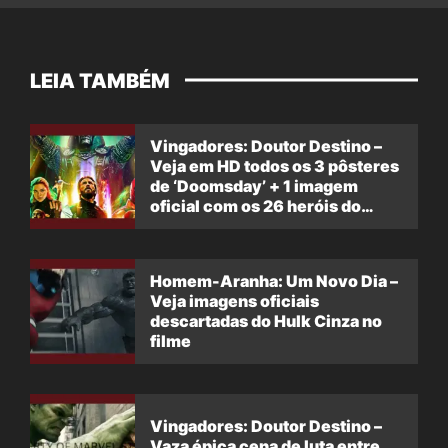
LEIA TAMBÉM
Vingadores: Doutor Destino –
Veja em HD todos os 3 pôsteres
de ‘Doomsday’ + 1 imagem
oficial com os 26 heróis do
filme
Homem-Aranha: Um Novo Dia –
Veja imagens oficiais
descartadas do Hulk Cinza no
filme
Vingadores: Doutor Destino –
Vaza épica cena de luta entre