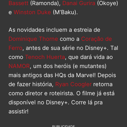
Bassett
(Ramonda),
Danai Gurira
(Okoye)
e
Winston Duke
(M’Baku).
As novidades incluem a estreia de
Dominique Thorne
como a
Coração de
Ferro
, antes de sua série no Disney+. Tal
como
Tenoch Huerta
, que dará vida ao
NAMOR
, um dos heróis (e mutantes)
mais antigos das HQs da Marvel! Depois
de fazer história,
Ryan Coogler
retorna
como diretor e roteirista. O filme já está
disponível no Disney+. Corre lá pra
assistir!
PUBLICIDADE