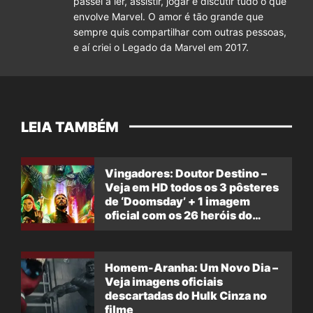
passei a ler, assistir, jogar e discutir tudo o que
envolve Marvel. O amor é tão grande que
sempre quis compartilhar com outras pessoas,
e aí criei o Legado da Marvel em 2017.
LEIA TAMBÉM
Vingadores: Doutor Destino –
Veja em HD todos os 3 pôsteres
de ‘Doomsday’ + 1 imagem
oficial com os 26 heróis do
filme
Homem-Aranha: Um Novo Dia –
Veja imagens oficiais
descartadas do Hulk Cinza no
filme