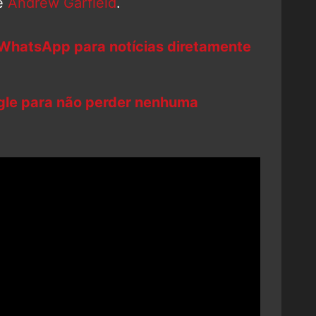
e
Andrew Garfield
.
 WhatsApp para notícias diretamente
ogle para não perder nenhuma