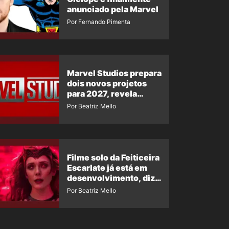
anunciado pela Marvel
Por Fernando Pimenta
Marvel Studios prepara
dois novos projetos
para 2027, revela
insider
Por Beatriz Mello
Filme solo da Feiticeira
Escarlate já está em
desenvolvimento, diz
insider
Por Beatriz Mello