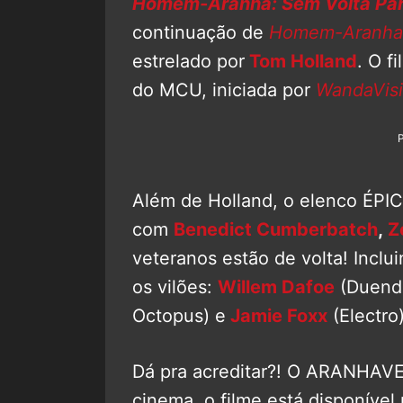
Homem-Aranha: Sem Volta Pa
continuação de
Homem-Aranha:
estrelado por
Tom Holland
. O f
do MCU, iniciada por
WandaVis
Além de Holland, o elenco ÉPI
com
Benedict Cumberbatch
,
Z
veteranos estão de volta! Inclu
os vilões:
Willem Dafoe
(Duende
Octopus) e
Jamie Foxx
(Electro)
Dá pra acreditar?! O ARANHAVE
cinema, o filme está disponível