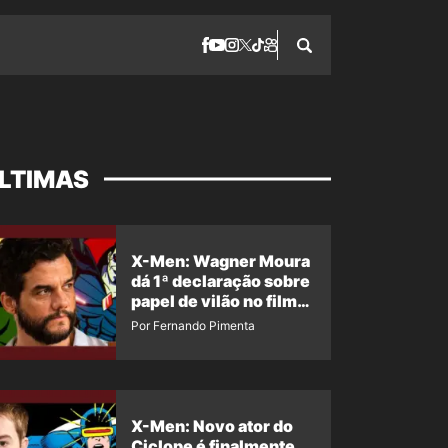
LTIMAS
X-Men: Wagner Moura
dá 1ª declaração sobre
papel de vilão no filme
da Marvel
Por Fernando Pimenta
X-Men: Novo ator do
Ciclope é finalmente