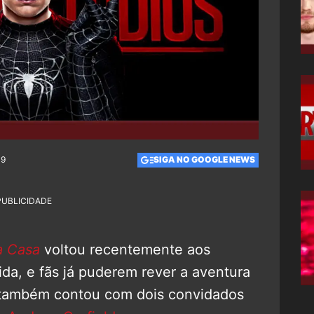
09
SIGA NO GOOGLE NEWS
PUBLICIDADE
a Casa
voltou recentemente aos
a, e fãs já puderem rever a aventura
também contou com dois convidados