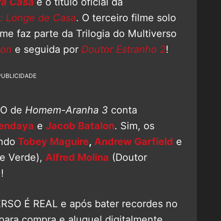
ra Casa
é o título oficial da
 Longe de Casa
. O terceiro filme solo
ilme faz parte da Trilogia do Multiverso
ion
e seguida por
Doutor Estranho 2
!
PUBLICIDADE
CO de
Homem-Aranha 3
conta
endaya
e
Jacob Batalon
. Sim, os
indo
Tobey Maguire
,
Andrew Garfield
e
 Verde),
Alfred Molina
(Doutor
!
RSO É REAL e após bater recordes no
 para compra e aluguel digitalmente.