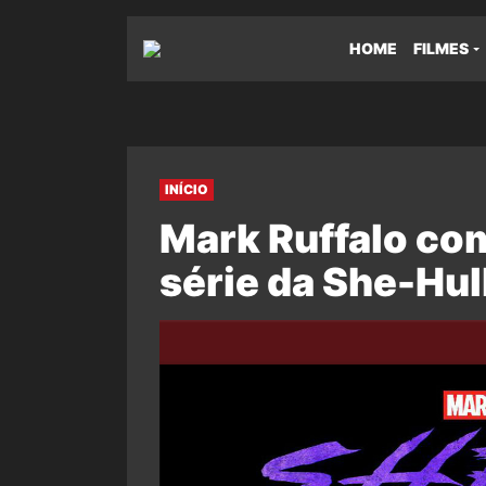
HOME
FILMES
INÍCIO
Mark Ruffalo co
série da She-Hulk