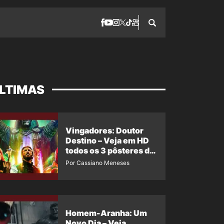
LTIMAS
Vingadores: Doutor
Destino – Veja em HD
todos os 3 pôsteres de
‘Doomsday’ + 1 imagem
Por Cassiano Meneses
oficial com os 26
heróis do filme
Homem-Aranha: Um
Novo Dia – Veja