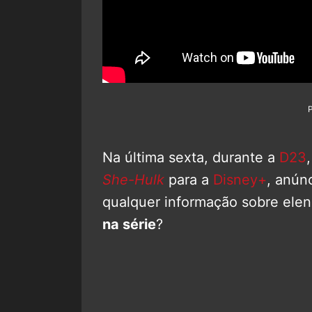
Na última sexta, durante a
D23
She-Hulk
para a
Disney+
, anún
qualquer informação sobre ele
na série
?