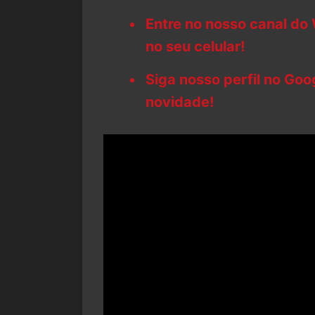
Entre no nosso canal do
no seu celular!
Siga nosso perfil no Go
novidade!