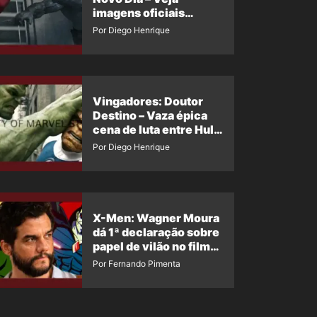
imagens oficiais
descartadas do Hulk
Por Diego Henrique
Cinza no filme
Vingadores: Doutor
Destino – Vaza épica
cena de luta entre Hulk
e o Coisa
Por Diego Henrique
X-Men: Wagner Moura
dá 1ª declaração sobre
papel de vilão no filme
da Marvel
Por Fernando Pimenta