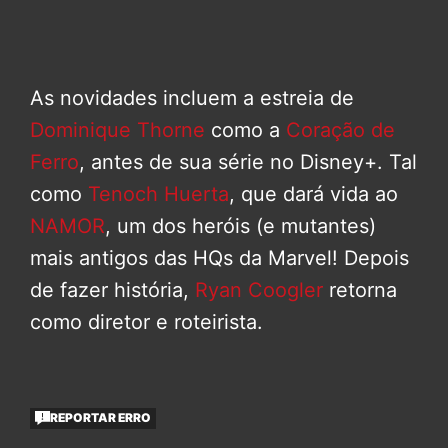
As novidades incluem a estreia de
Dominique Thorne
como a
Coração de
Ferro
, antes de sua série no Disney+. Tal
como
Tenoch Huerta
, que dará vida ao
NAMOR
, um dos heróis (e mutantes)
mais antigos das HQs da Marvel! Depois
de fazer história,
Ryan Coogler
retorna
como diretor e roteirista.
REPORTAR ERRO