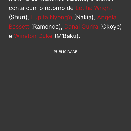
conta com o retorno de
Letitia Wright
(Shuri),
Lupita Nyong’o
(Nakia),
Angela
Bassett
(Ramonda),
Danai Gurira
(Okoye)
e
Winston Duke
(M’Baku).
PUBLICIDADE