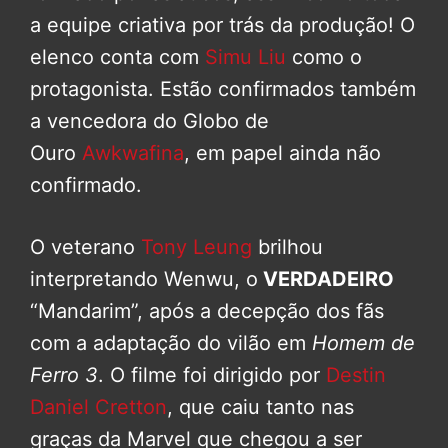
a equipe criativa por trás da produção! O
elenco conta com
Simu Liu
como o
protagonista. Estão confirmados também
a vencedora do Globo de
Ouro
Awkwafina
, em papel ainda não
confirmado.
O veterano
Tony Leung
brilhou
interpretando Wenwu, o
VERDADEIRO
“Mandarim”, após a decepção dos fãs
com a adaptação do vilão em
Homem de
Ferro 3
. O filme foi dirigido por
Destin
Daniel Cretton
, que caiu tanto nas
graças da Marvel que chegou a ser