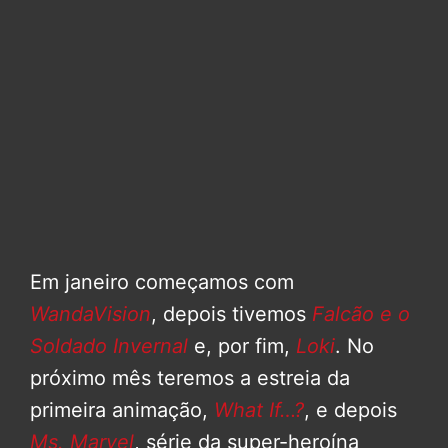
Em janeiro começamos com
WandaVision
, depois tivemos
Falcão e o
Soldado Invernal
e, por fim,
Loki
. No
próximo mês teremos a estreia da
primeira animação,
What If…?
, e depois
Ms. Marvel
, série da super-heroína