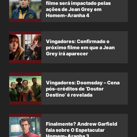
filme será impactado pelas
ações de Jean Grey em
Homem-Aranha 4
Vingadores: Confirmado o
próximo filme em que a Jean
Grey irá aparecer
Vingadores: Doomsday – Cena
pós-créditos de ‘Doutor
Destino’ é revelada
Finalmente? Andrew Garfield
fala sobre O Espetacular
Homem-Aranha 3