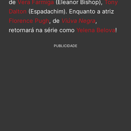
de
Vera Farmiga
(Eleanor Bishop),
Tony
Dalton
(Espadachim). Enquanto a atriz
Florence Pugh
, de
Viúva Negra
,
retornará na série como
Yelena Belova
!
PUBLICIDADE