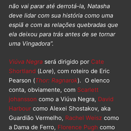
não vai parar até derrotá-la, Natasha
deve lidar com sua história como uma
espiã e com as relações quebradas que
ela deixou para trás antes de se tornar
uma Vingadora”.
Viúva Negra
será dirigido por
Cate
Shortland
(
Lore
), com roteiro de Eric
Pearson (
Thor: Ragnarok
). O elenco
conta, obviamente, com
Scarlett
johansson
como a Viúva Negra,
David
Harbour
como Alexei Shostakov, aka
Guardião Vermelho,
Rachel Weisz
como
a Dama de Ferro,
Florence Pugh
como