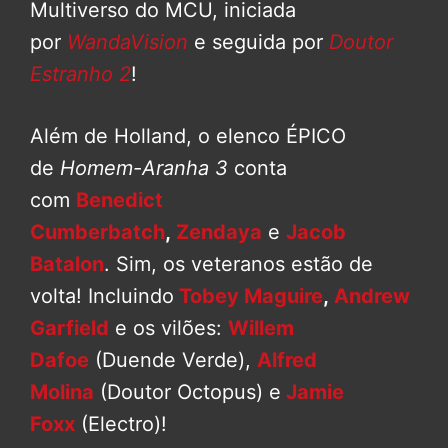
Multiverso do MCU, iniciada
por
WandaVision
e seguida por
Doutor
Estranho 2
!
Além de Holland, o elenco ÉPICO
de
Homem-Aranha 3
conta
com
Benedict
Cumberbatch
,
Zendaya
e
Jacob
Batalon
. Sim, os veteranos estão de
volta! Incluindo
Tobey Maguire
,
Andrew
Garfield
e os vilões:
Willem
Dafoe
(Duende Verde),
Alfred
Molina
(Doutor Octopus) e
Jamie
Foxx
(Electro)!