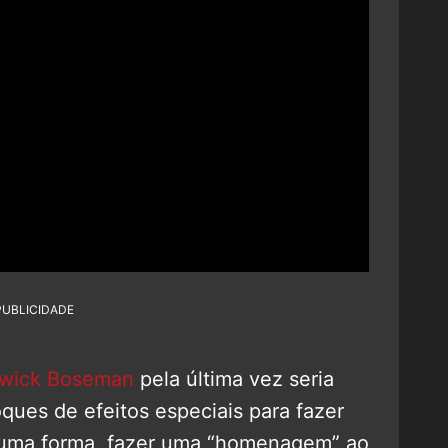
PUBLICIDADE
wick Boseman
pela última vez seria
ques de efeitos especiais para fazer
lguma forma, fazer uma “homenagem” ao