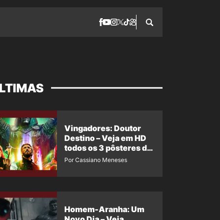
LTIMAS
Vingadores: Doutor
Destino – Veja em HD
todos os 3 pôsteres de
‘Doomsday’ + 1 imagem
Por Cassiano Meneses
oficial com os 26
heróis do filme
Homem-Aranha: Um
Novo Dia – Veja