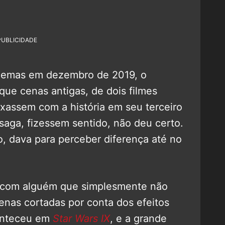
PUBLICIDADE
inemas em dezembro de 2019, o
 que cenas antigas, de dois filmes
ixassem com a história em seu terceiro
saga, fizessem sentido, não deu certo.
, dava para perceber diferença até no
ar com alguém que simplesmente não
cenas cortadas por conta dos efeitos
conteceu em
Star Wars IX
, e a grande