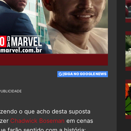
SIGA NO GOOGLE NEWS
PUBLICIDADE
izendo o que acho desta suposta
azer
Chadwick Boseman
em cenas
ue farão sentido com a história: