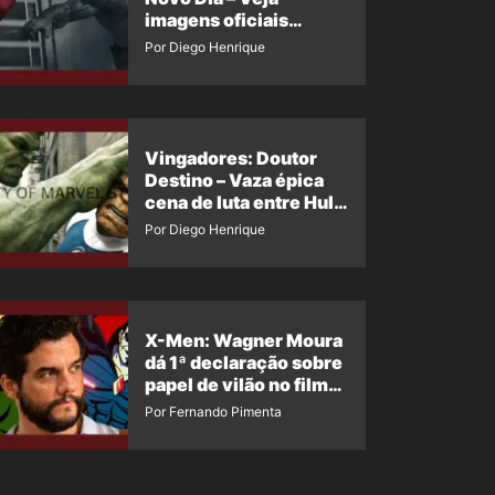
imagens oficiais
descartadas do Hulk
Por Diego Henrique
Cinza no filme
Vingadores: Doutor
Destino – Vaza épica
cena de luta entre Hulk
e o Coisa
Por Diego Henrique
X-Men: Wagner Moura
dá 1ª declaração sobre
papel de vilão no filme
da Marvel
Por Fernando Pimenta