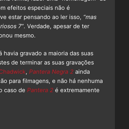
om efeitos especiais não é
e estar pensando ao ler isso,
“mas
riosos 7”
. Verdade, apesar de ter
ionou mesmo.
á havia gravado a maioria das suas
stes de terminar as suas gravações
Chadwick
,
Pantera Negra 2
ainda
ão para filmagens, e não há nenhuma
 o caso de
Pantera 2
é extremamente