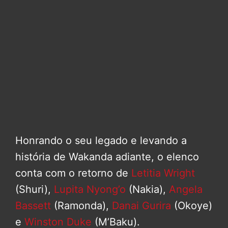
Honrando o seu legado e levando a
história de Wakanda adiante, o elenco
conta com o retorno de
Letitia Wright
(Shuri),
Lupita Nyong’o
(Nakia),
Angela
Bassett
(Ramonda),
Danai Gurira
(Okoye)
e
Winston Duke
(M’Baku).