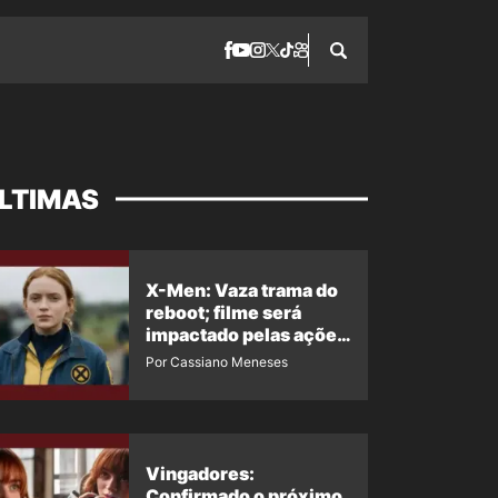
LTIMAS
X-Men: Vaza trama do
reboot; filme será
impactado pelas ações
de Jean Grey em
Por Cassiano Meneses
Homem-Aranha 4
Vingadores:
Confirmado o próximo