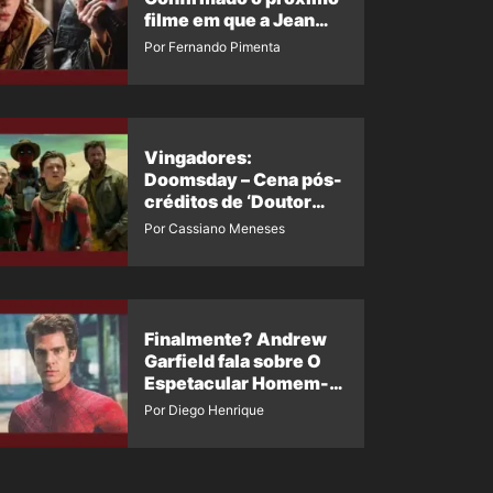
filme em que a Jean
Grey irá aparecer
Por Fernando Pimenta
Vingadores:
Doomsday – Cena pós-
créditos de ‘Doutor
Destino’ é revelada
Por Cassiano Meneses
Finalmente? Andrew
Garfield fala sobre O
Espetacular Homem-
Aranha 3
Por Diego Henrique