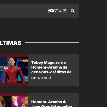
LTIMAS
Tobey Maguire é o
Homem-Aranha da
cena pós-créditos de
Um Novo Dia?
Por Elvis de Sá
Homem-Aranha 4:
Jean Grey foi escolha