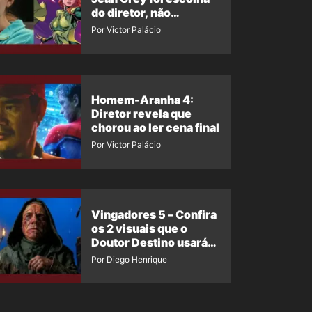
do diretor, não
imposição da Marvel
Por Victor Palácio
Homem-Aranha 4:
Diretor revela que
chorou ao ler cena final
Por Victor Palácio
Vingadores 5 – Confira
os 2 visuais que o
Doutor Destino usará
no filme
Por Diego Henrique