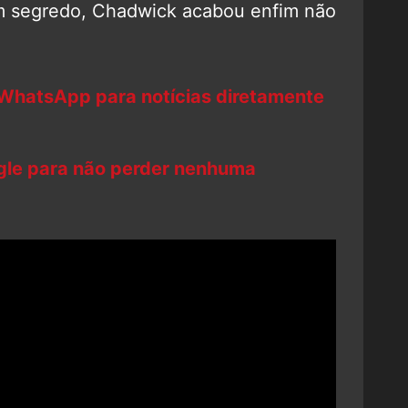
em segredo, Chadwick acabou enfim não
 WhatsApp para notícias diretamente
ogle para não perder nenhuma