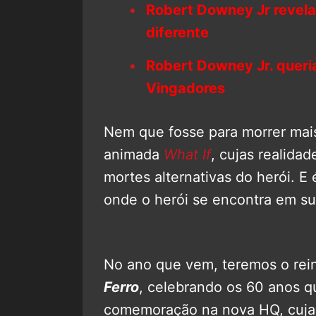
Robert Downey Jr revela
diferente
Robert Downey Jr. queria
Vingadores
Nem que fosse para morrer mais
animada
What If
, cujas realida
mortes alternativas do herói. E
onde o herói se encontra em s
No ano que vem, teremos o reiní
Ferro
, celebrando os 60 anos q
comemoração na nova HQ, cuja