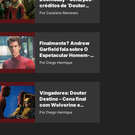
créditos de ‘Doutor
Destino’ é revelada
Por Cassiano Meneses
Finalmente? Andrew
Garfield fala sobre O
Espetacular Homem-
Aranha 3
Por Diego Henrique
Vingadores: Doutor
Destino – Cena final
com Wolverine e
Homem-Aranha de
Por Diego Henrique
Maguire vaza nas
redes