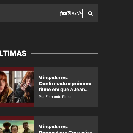
LTIMAS
Vingadores:
Confirmado o próximo
filme em que a Jean
Grey irá aparecer
Por Fernando Pimenta
Vingadores:
Doomsday – Cena pós-