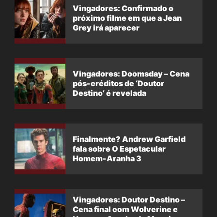
Vingadores: Confirmado o
próximo filme em que a Jean
Grey irá aparecer
Vingadores: Doomsday – Cena
pós-créditos de ‘Doutor
Destino’ é revelada
Finalmente? Andrew Garfield
fala sobre O Espetacular
Homem-Aranha 3
Vingadores: Doutor Destino –
Cena final com Wolverine e