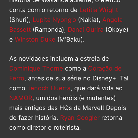
conta com o retorno de
Letitia Wright
(Shuri),
Lupita Nyong’o
(Nakia),
Angela
Bassett
(Ramonda),
Danai Gurira
(Okoye)
e
Winston Duke
(M’Baku).
As novidades incluem a estreia de
Dominique Thorne
como a
Coração de
Ferro
, antes de sua série no Disney+. Tal
como
Tenoch Huerta
, que dará vida ao
NAMOR
, um dos heróis (e mutantes)
mais antigos das HQs da Marvel! Depois
de fazer história,
Ryan Coogler
retorna
como diretor e roteirista.