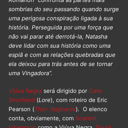
sombrias do seu passando quando surge
uma perigosa conspiração ligada à sua
história. Perseguida por uma força que
não vai parar até derrotá-la, Natasha
deve lidar com sua história como uma
espiã e com as relações quebradas que
ela deixou para trás antes de se tornar
uma Vingadora”.
Viúva Negra
será dirigido por
Cate
Shortland
(
Lore
), com roteiro de Eric
Pearson (
Thor: Ragnarok
). O elenco
conta, obviamente, com
Scarlett
johansson
como a Viúva Negra,
David