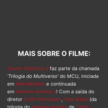
MAIS SOBRE O FILME:
Doutor Estranho 2
faz parte da chamada
‘Trilogia do Multiverso’
do MCU, iniciada
em
WandaVision
e continuada
em
Homem-Aranha 3
! Com a saída do
diretor
Scott Derrickson
,
Sam Raimi
(da
trilogia do
Homem-Aranha
de
Tobey