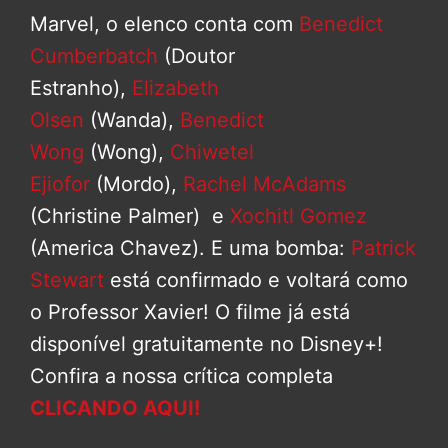
Marvel, o elenco conta com
Benedict
Cumberbatch
(Doutor
Estranho),
Elizabeth
Olsen
(Wanda),
Benedict
Wong
(Wong),
Chiwetel
Ejiofor
(Mordo),
Rachel McAdams
(Christine Palmer) e
Xochitl Gomez
(America Chavez). E uma bomba:
Patrick
Stewart
está confirmado e voltará como
o Professor Xavier! O filme já está
disponível gratuitamente no Disney+!
Confira a nossa crítica completa
CLICANDO AQUI!