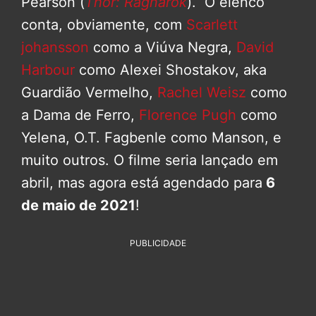
Pearson (
Thor: Ragnarok
). O elenco
conta, obviamente, com
Scarlett
johansson
como a Viúva Negra,
David
Harbour
como Alexei Shostakov, aka
Guardião Vermelho,
Rachel Weisz
como
a Dama de Ferro,
Florence Pugh
como
Yelena, O.T. Fagbenle como Manson, e
muito outros. O filme seria lançado em
abril, mas agora está agendado para
6
de maio de 2021
!
PUBLICIDADE