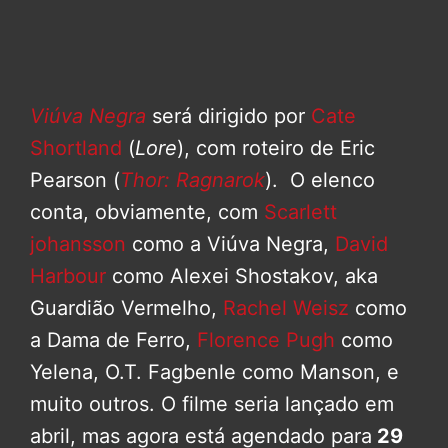
Viúva Negra
será dirigido por
Cate
Shortland
(
Lore
), com roteiro de Eric
Pearson (
Thor: Ragnarok
). O elenco
conta, obviamente, com
Scarlett
johansson
como a Viúva Negra,
David
Harbour
como Alexei Shostakov, aka
Guardião Vermelho,
Rachel Weisz
como
a Dama de Ferro,
Florence Pugh
como
Yelena, O.T. Fagbenle como Manson, e
muito outros. O filme seria lançado em
abril, mas agora está agendado para
29