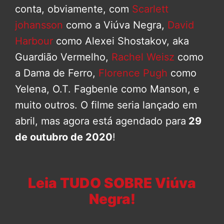
conta, obviamente, com
Scarlett
johansson
como a Viúva Negra,
David
Harbour
como Alexei Shostakov, aka
Guardião Vermelho,
Rachel Weisz
como
a Dama de Ferro,
Florence Pugh
como
Yelena, O.T. Fagbenle como Manson, e
muito outros. O filme seria lançado em
abril, mas agora está agendado para
29
de outubro de 2020
!
Leia TUDO SOBRE Viúva
Negra!