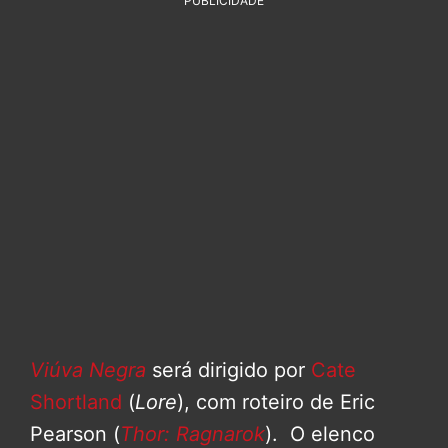
PUBLICIDADE
Viúva Negra
será dirigido por
Cate
Shortland
(
Lore
), com roteiro de Eric
Pearson (
Thor: Ragnarok
). O elenco