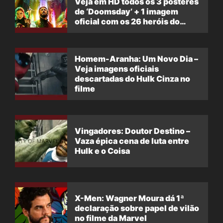
Veja em HD todos os 3 pôsteres
de ‘Doomsday’ + 1 imagem
oficial com os 26 heróis do
filme
Homem-Aranha: Um Novo Dia –
Veja imagens oficiais
descartadas do Hulk Cinza no
filme
Vingadores: Doutor Destino –
Vaza épica cena de luta entre
Hulk e o Coisa
X-Men: Wagner Moura dá 1ª
declaração sobre papel de vilão
no filme da Marvel