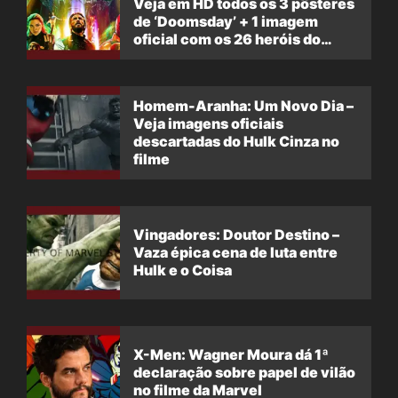
Veja em HD todos os 3 pôsteres
de ‘Doomsday’ + 1 imagem
oficial com os 26 heróis do
filme
Homem-Aranha: Um Novo Dia –
Veja imagens oficiais
descartadas do Hulk Cinza no
filme
Vingadores: Doutor Destino –
Vaza épica cena de luta entre
Hulk e o Coisa
X-Men: Wagner Moura dá 1ª
declaração sobre papel de vilão
no filme da Marvel