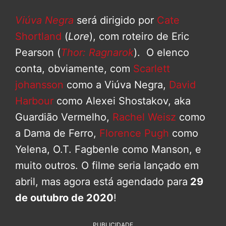
Viúva Negra
será dirigido por
Cate
Shortland
(
Lore
), com roteiro de Eric
Pearson (
Thor: Ragnarok
). O elenco
conta, obviamente, com
Scarlett
johansson
como a Viúva Negra,
David
Harbour
como Alexei Shostakov, aka
Guardião Vermelho,
Rachel Weisz
como
a Dama de Ferro,
Florence Pugh
como
Yelena, O.T. Fagbenle como Manson, e
muito outros. O filme seria lançado em
abril, mas agora está agendado para
29
de outubro de 2020
!
PUBLICIDADE