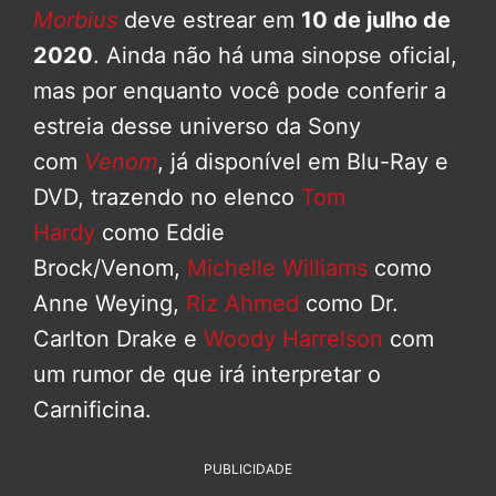
Morbius
deve estrear em
10 de julho de
2020
. Ainda não há uma sinopse oficial,
mas por enquanto você pode conferir a
estreia desse universo da Sony
com
Venom
, já disponível em Blu-Ray e
DVD, trazendo no elenco
Tom
Hardy
como Eddie
Brock/Venom,
Michelle Williams
como
Anne Weying,
Riz Ahmed
como Dr.
Carlton Drake e
Woody Harrelson
com
um rumor de que irá interpretar o
Carnificina.
PUBLICIDADE