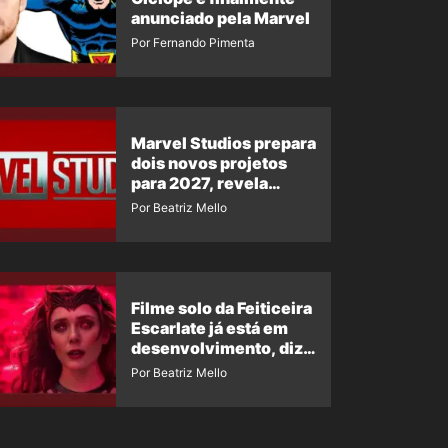
anunciado pela Marvel
Por Fernando Pimenta
Marvel Studios prepara
dois novos projetos
para 2027, revela
insider
Por Beatriz Mello
Filme solo da Feiticeira
Escarlate já está em
desenvolvimento, diz
insider
Por Beatriz Mello