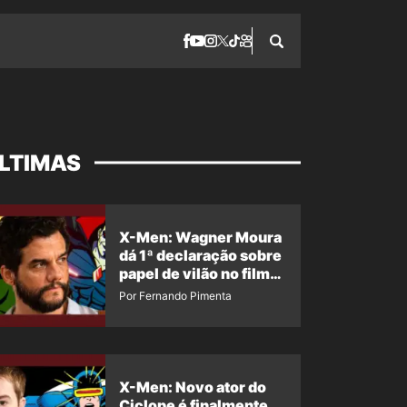
LTIMAS
X-Men: Wagner Moura
dá 1ª declaração sobre
papel de vilão no filme
da Marvel
Por Fernando Pimenta
X-Men: Novo ator do
Ciclope é finalmente