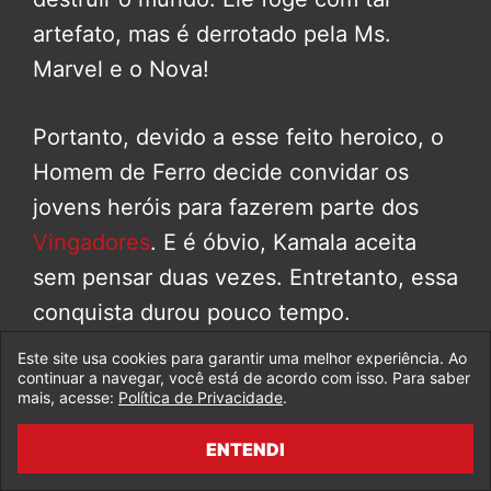
artefato, mas é derrotado pela Ms.
Marvel e o Nova!
Portanto, devido a esse feito heroico, o
Homem de Ferro decide convidar os
jovens heróis para fazerem parte dos
Vingadores
. E é óbvio, Kamala aceita
sem pensar duas vezes. Entretanto, essa
conquista durou pouco tempo.
Este site usa cookies para garantir uma melhor experiência. Ao
Já um tempo depois ela, o
Homem-
continuar a navegar, você está de acordo com isso. Para saber
mais, acesse:
Política de Privacidade
.
Aranha
e o Nova, decidem abandonar a
equipe. Devido a divergências
ENTENDI
filosóficas, com os jovens heróis