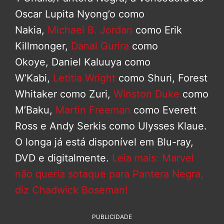
Oscar Lupita Nyong’o como
Nakia,
Michael B. Jordan
como Erik
Killmonger,
Danai Gurira
como
Okoye, Daniel Kaluuya como
W’Kabi,
Letitia Wright
como Shuri, Forest
Whitaker como Zuri,
Winston Duke
como
M’Baku,
Martin Freeman
como Everett
Ross e Andy Serkis como Ulysses Klaue.
O longa já está disponível em Blu-ray,
DVD e digitalmente.
Leia mais: Marvel
não queria sotaque para Pantera Negra,
diz Chadwick Boseman!
PUBLICIDADE