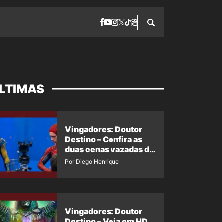
LTIMAS
Vingadores: Doutor
Destino – Confira as
duas cenas vazadas do
Wolverine e o Homem-
Por Diego Henrique
Aranha de Maguire
Vingadores: Doutor
Destino – Veja em HD