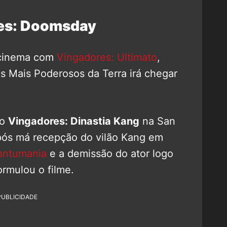
es: Doomsday
o cinema com
Vingadores: Ultimato
,
is Mais Poderosos da Terra irá chegar
mo
Vingadores: Dinastia Kang
na San
ós má recepção do vilão Kang em
antumania
e a demissão do ator logo
ormulou o filme.
PUBLICIDADE