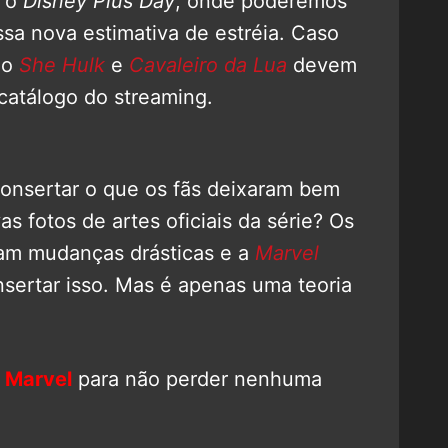
á o
Disney Plus Day
, onde poderemos
sa nova estimativa de estréia. Caso
mo
She Hulk
e
Cavaleiro da Lua
devem
catálogo do streaming.
onsertar o que os fãs deixaram bem
 fotos de artes oficiais da série? Os
am mudanças drásticas e a
Marvel
nsertar isso. Mas é apenas uma teoria
 Marvel
para não perder nenhuma