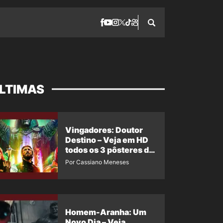
LTIMAS
Vingadores: Doutor
Destino – Veja em HD
todos os 3 pôsteres de
‘Doomsday’ + 1 imagem
Por Cassiano Meneses
oficial com os 26
heróis do filme
Homem-Aranha: Um
Novo Dia – Veja