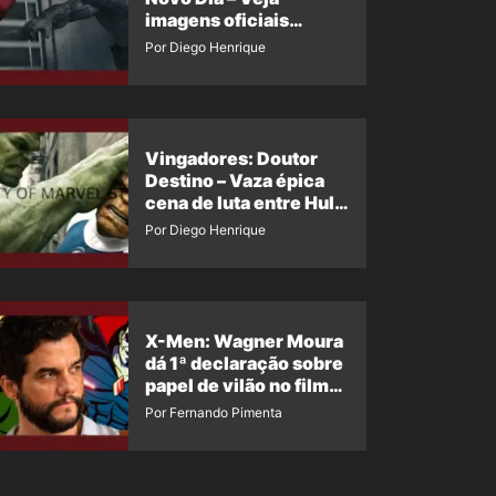
imagens oficiais
descartadas do Hulk
Por Diego Henrique
Cinza no filme
Vingadores: Doutor
Destino – Vaza épica
cena de luta entre Hulk
e o Coisa
Por Diego Henrique
X-Men: Wagner Moura
dá 1ª declaração sobre
papel de vilão no filme
da Marvel
Por Fernando Pimenta