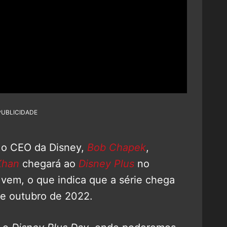
PUBLICIDADE
, o CEO da Disney,
Bob Chapek
,
Khan
chegará ao
Disney Plus
no
vem, o que indica que a série chega
e outubro de 2022.