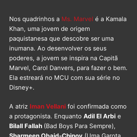
Nos quadrinhos a
Ms. Marvel
é a Kamala
Khan, uma jovem de origem
paquistanesa que descobre ser uma
inumana. Ao desenvolver os seus
poderes, a jovem se inspira na Capitã
Marvel, Carol Danvers, para fazer o bem.
Ela estreará no MCU com sua série no
Disney+.
A atriz
Iman Vellani
foi confirmada como
a protagonista. Enquanto
Adil El Arbi
e
Bilall Fallah
(Bad Boys Para Sempre),
Sharmeen Obaid-Chinoy
(Uma Garota