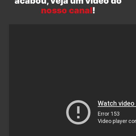
acabou, veja um vídeo do
nosso canal
!