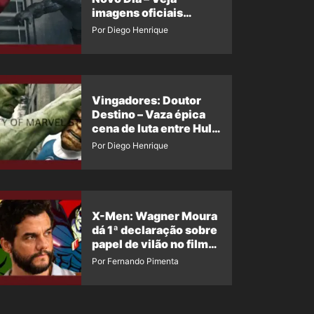
imagens oficiais
descartadas do Hulk
Por Diego Henrique
Cinza no filme
Vingadores: Doutor
Destino – Vaza épica
cena de luta entre Hulk
e o Coisa
Por Diego Henrique
X-Men: Wagner Moura
dá 1ª declaração sobre
papel de vilão no filme
da Marvel
Por Fernando Pimenta