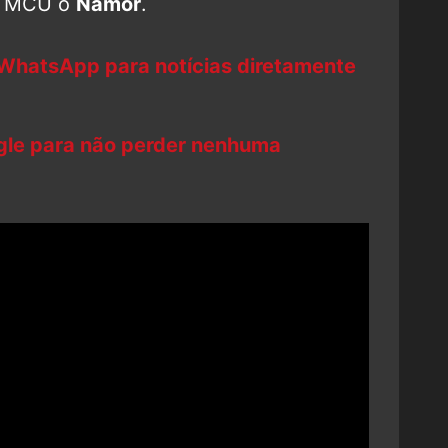
ao MCU o
Namor
.
 WhatsApp para notícias diretamente
ogle para não perder nenhuma