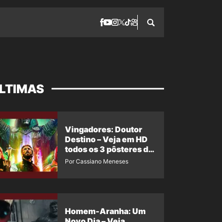
LTIMAS
Vingadores: Doutor
Destino – Veja em HD
todos os 3 pôsteres de
‘Doomsday’ + 1 imagem
Por Cassiano Meneses
oficial com os 26
heróis do filme
Homem-Aranha: Um
Novo Dia – Veja