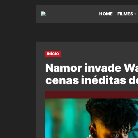
HOME
FILMES
INÍCIO
Namor invade W
cenas inéditas d