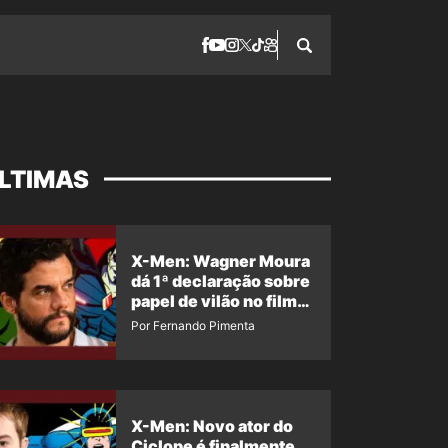
LTIMAS
X-Men: Wagner Moura
dá 1ª declaração sobre
papel de vilão no filme
da Marvel
Por Fernando Pimenta
X-Men: Novo ator do
Ciclope é finalmente