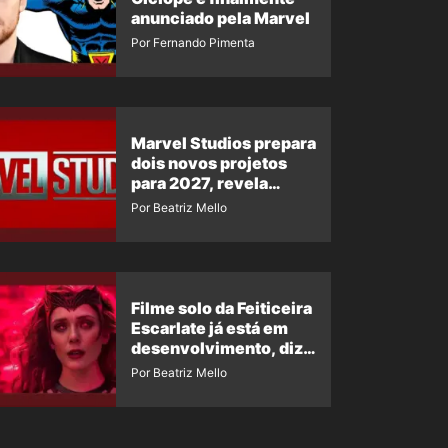
anunciado pela Marvel
Por Fernando Pimenta
Marvel Studios prepara
dois novos projetos
para 2027, revela
insider
Por Beatriz Mello
Filme solo da Feiticeira
Escarlate já está em
desenvolvimento, diz
insider
Por Beatriz Mello