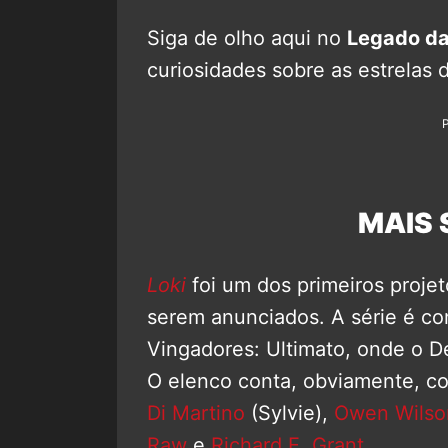
Siga de olho aqui no
Legado d
curiosidades sobre as estrelas
MAIS 
Loki
foi um dos primeiros proje
serem anunciados. A série é co
Vingadores: Ultimato, onde o D
O elenco conta, obviamente, 
Di Martino
(Sylvie),
Owen Wilso
Raw
e
Richard E. Grant
.