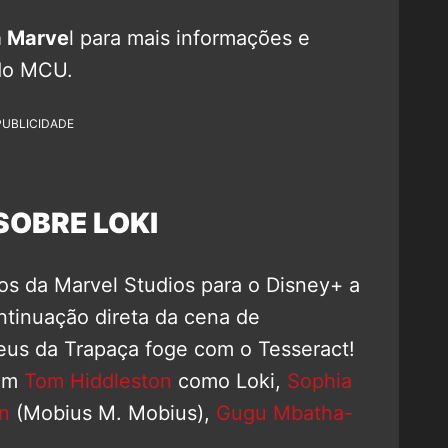
a Marve
l para mais informações e
 do MCU.
PUBLICIDADE
SOBRE LOKI
tos da Marvel Studios para o Disney+ a
ntinuação direta da cena de
eus da Trapaça foge com o Tesseract!
com
Tom Hiddleston
como Loki,
Sophia
n
(Mobius M. Mobius),
Gugu Mbatha-