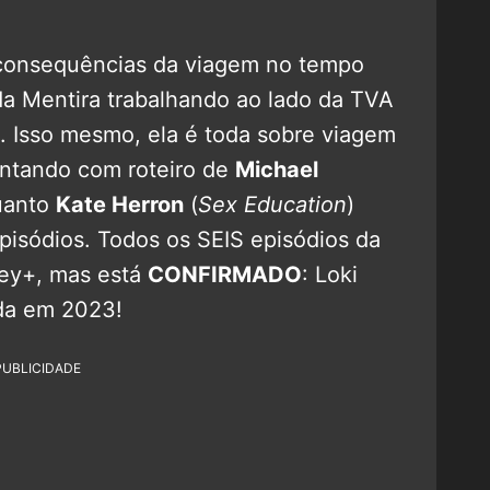
s consequências da viagem no tempo
da Mentira trabalhando ao lado da TVA
. Isso mesmo, ela é toda sobre viagem
ontando com roteiro de
Michael
uanto
Kate Herron
(
Sex Education
)
pisódios. Todos os SEIS episódios da
ey+, mas está
CONFIRMADO
: Loki
da em 2023!
PUBLICIDADE