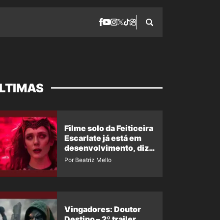
LTIMAS
Filme solo da Feiticeira
Escarlate já está em
desenvolvimento, diz
insider
Por Beatriz Mello
Vingadores: Doutor
Destino – 2º trailer