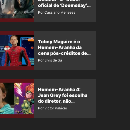
oficial de ‘Doomsday’
ganha nova data para
Por Cassiano Meneses
vazar novamente
Tobey Maguire é o
Homem-Aranha da
cena pós-créditos de
Um Novo Dia?
Por Elvis de Sá
Homem-Aranha 4:
Jean Grey foi escolha
do diretor, não
imposição da Marvel
Por Victor Palácio