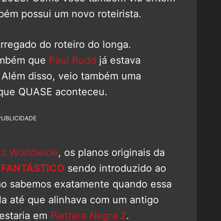
bém possui um novo roteirista.
rregado do roteiro do longa.
também que
Paul Rudd
já estava
e. Além disso, veio também uma
o que QUASE aconteceu.
PUBLICIDADE
s Worldwide
, os planos originais da
 FANTÁSTICO
sendo introduzido ao
o sabemos exatamente quando essa
ela até que alinhava com um antigo
 estaria em
Pantera Negra 2
.