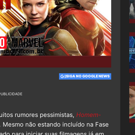
SIGA NO GOOGLE NEWS
PUBLICIDADE
uitos rumores pessimistas,
Homem-
. Mesmo não estando incluído na Fase
do para iniciar suas filmagens já em