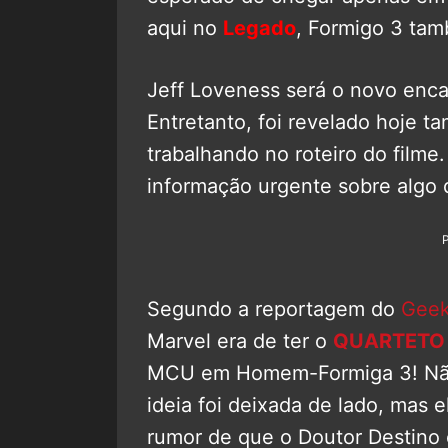
aqui no
Legado
, Formigo 3 tam
Jeff Loveness será o novo enca
Entretanto, foi revelado hoje 
trabalhando no roteiro do film
informação urgente sobre alg
Segundo a reportagem do
Geek
Marvel era de ter o
QUARTETO
MCU em Homem-Formiga 3! Nã
ideia foi deixada de lado, mas 
rumor de que o Doutor Destino