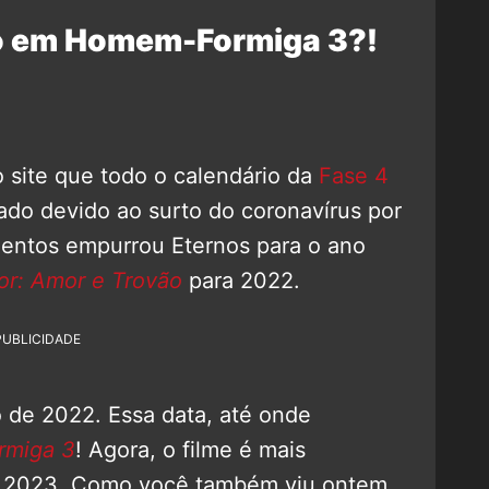
co em Homem-Formiga 3?!
 site que todo o calendário da
Fase 4
do devido ao surto do coronavírus por
mentos empurrou Eternos para o ano
or: Amor e Trovão
para 2022.
PUBLICIDADE
o de 2022. Essa data, até onde
miga 3
! Agora, o filme é mais
m 2023. Como você também viu ontem