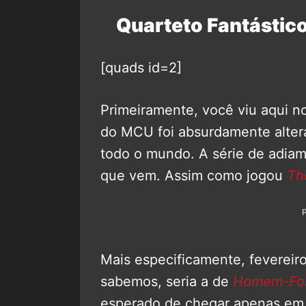
Quarteto Fantásti
[quads id=2]
Primeiramente, você viu aqui no
do MCU foi absurdamente altera
todo o mundo. A série de adia
que vem. Assim como jogou
Th
Mais especificamente, fevereir
sabemos, seria a de
Homem-For
esperado de chegar apenas e