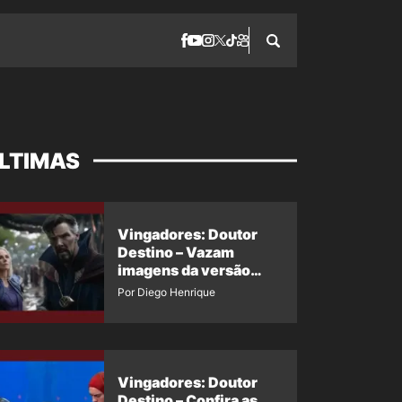
LTIMAS
Vingadores: Doutor
Destino – Vazam
imagens da versão
maligna do Doutor
Por Diego Henrique
Estranho
Vingadores: Doutor
Destino – Confira as