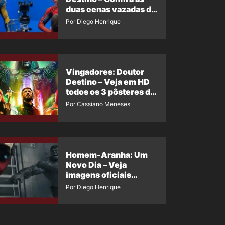
duas cenas vazadas do
Wolverine e o Homem-
Por Diego Henrique
Aranha de Maguire
Vingadores: Doutor
Destino – Veja em HD
todos os 3 pôsteres de
‘Doomsday’ + 1 imagem
Por Cassiano Meneses
oficial com os 26
heróis do filme
Homem-Aranha: Um
Novo Dia – Veja
imagens oficiais
descartadas do Hulk
Por Diego Henrique
Cinza no filme