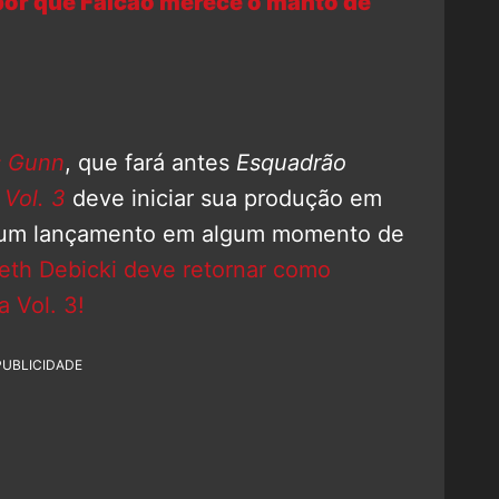
por que Falcão merece o manto de
 Gunn
, que fará antes
Esquadrão
 Vol. 3
deve iniciar sua produção em
 um lançamento em algum momento de
beth Debicki deve retornar como
 Vol. 3!
PUBLICIDADE