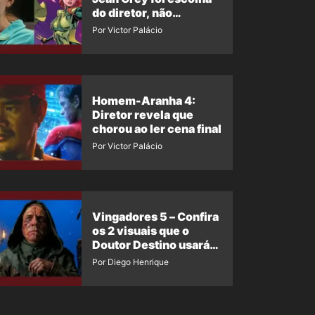
do diretor, não
imposição da Marvel
Por Victor Palácio
Homem-Aranha 4:
Diretor revela que
chorou ao ler cena final
Por Victor Palácio
Vingadores 5 – Confira
os 2 visuais que o
Doutor Destino usará
no filme
Por Diego Henrique