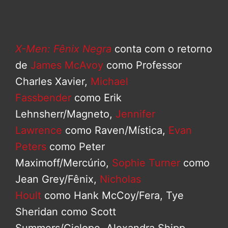
X-Men: Fênix Negra
conta com o retorno
de
James McAvoy
como Professor
Charles Xavier,
Michael
Fassbender
como Erik
Lehnsherr/Magneto,
Jennifer
Lawrence
como Raven/Mística,
Evan
Peters
como Peter
Maximoff/Mercúrio,
Sophie Turner
como
Jean Grey/Fênix,
Nicholas
Hoult
como Hank McCoy/Fera, Tye
Sheridan como Scott
Summers/Ciclope, Alexandra Shipp