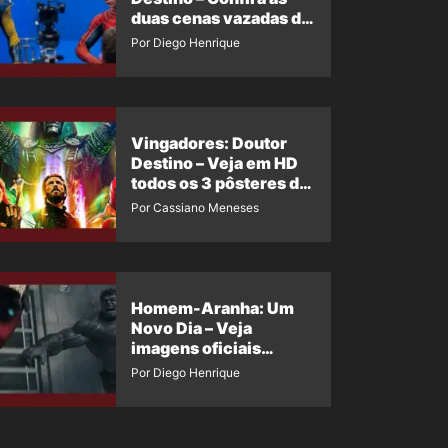
duas cenas vazadas do
Wolverine e o Homem-
Por Diego Henrique
Aranha de Maguire
Vingadores: Doutor
Destino – Veja em HD
todos os 3 pôsteres de
‘Doomsday’ + 1 imagem
Por Cassiano Meneses
oficial com os 26
heróis do filme
Homem-Aranha: Um
Novo Dia – Veja
imagens oficiais
descartadas do Hulk
Por Diego Henrique
Cinza no filme