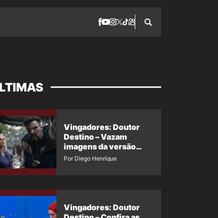
LTIMAS
Vingadores: Doutor
Destino – Vazam
imagens da versão
maligna do Doutor
Por Diego Henrique
Estranho
Vingadores: Doutor
Destino – Confira as