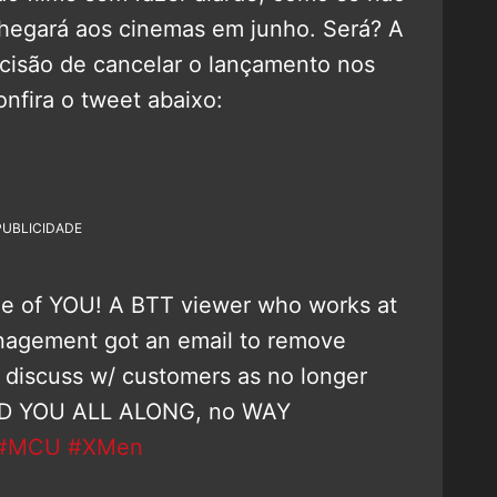
chegará aos cinemas em junho. Será? A
decisão de cancelar o lançamento nos
onfira o tweet abaixo:
PUBLICIDADE
ne of YOU! A BTT viewer who works at
nagement got an email to remove
 discuss w/ customers as no longer
TOLD YOU ALL ALONG, no WAY
#MCU
#XMen
U