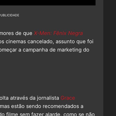
PUBLICIDADE
umores de que
X-Men: Fênix Negra
os cinemas cancelado, assunto que foi
 começar a campanha de marketing do
lta através da jornalista
Grace
nemas estão sendo recomendados a
do filme sem fazer alarde, como se não