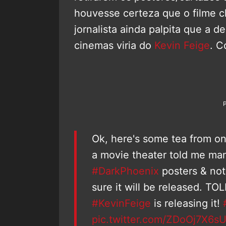
houvesse certeza que o filme 
jornalista ainda palpita que a 
cinemas viria do
Kevin Feige
. C
Ok, here's some tea from o
a movie theater told me ma
#DarkPhoenix
posters & not
sure it will be released. 
#KevinFeige
is releasing it!
pic.twitter.com/ZDoOj7X6s