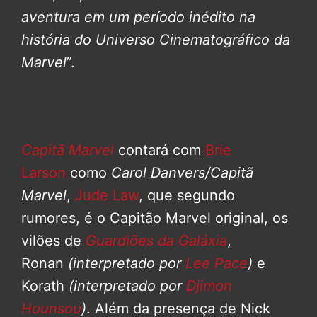
aventura em um período inédito na
história do Universo Cinematográfico da
Marvel
”.
Capitã Marvel
contará com
Brie
Larson
como
Carol Danvers/Capitã
Marvel
,
Jude Law
, que segundo
rumores, é o Capitão Marvel original, os
vilões de
Guardiões da Galáxia
,
Ronan
(interpretado por
Lee Pace
)
e
Korath
(interpretado por
Djimon
Hounsou
)
. Além da presença de Nick