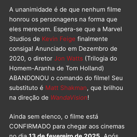
A unanimidade é de que nenhum filme
honrou os personagens na forma que
eles merecem. Espera-se que a Marvel
Studios de
Kevin Feige
finalmente
consiga! Anunciado em Dezembro de
2020, o diretor
Jon Watts
(Trilogia do
Homem-Aranha de Tom Holland)
ABANDONOU o comando do filme! Seu
substituto é
Matt Shakman
, que brilhou
na direção de
WandaVision
!
Ainda sem elenco, o filme está
CONFIRMADO para chegar aos cinemas
no dia
13 de fevereiro de 2025
. Após