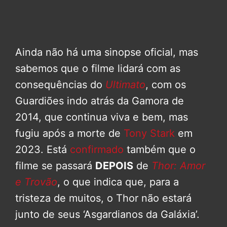
Ainda não há uma sinopse oficial, mas
sabemos que o filme lidará com as
consequências do
Ultimato
, com os
Guardiões indo atrás da Gamora de
2014, que continua viva e bem, mas
fugiu após a morte de
Tony Stark
em
2023. Está
confirmado
também que o
filme se passará
DEPOIS
de
Thor: Amor
e Trovão
, o que indica que, para a
tristeza de muitos, o Thor não estará
junto de seus ‘Asgardianos da Galáxia’.