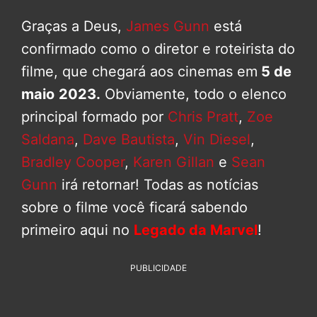
Graças a Deus,
James Gunn
está
confirmado como o diretor e roteirista do
filme, que chegará aos cinemas em
5 de
maio
2023.
Obviamente, todo o elenco
principal formado por
Chris Pratt
,
Zoe
Saldana
,
Dave Bautista
,
Vin Diesel
,
Bradley Cooper
,
Karen Gillan
e
Sean
Gunn
irá retornar! Todas as notícias
sobre o filme você ficará sabendo
primeiro aqui no
Legado da Marvel
!
PUBLICIDADE