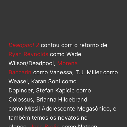
Deadpool 2
contou com o retorno de
Ryan Reynolds
como Wade
Wilson/Deadpool,
Morena
Baccarin
como Vanessa, T.J. Miller como
Weasel, Karan Soni como
Dopinder, Stefan Kapicic como
Colossus, Brianna Hildebrand
como Míssil Adolescente Megasônico, e
também temos os novatos no
elenco,
Josh Brolin
como Nathan