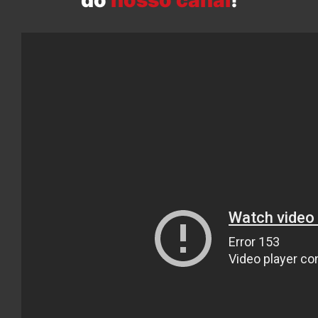
do
nosso canal
!