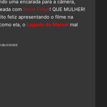
ando uma encarada para a câmera,
ateada com
Kevin Feige
! QUE MULHER!
to feliz apresentando o filme na
 como ela, o
Legado da Marvel
mal
PUBLICIDADE