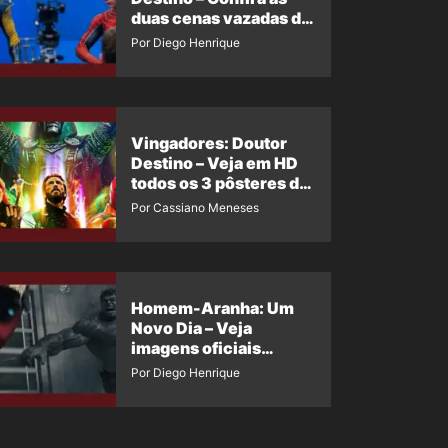
duas cenas vazadas do
Wolverine e o Homem-
Por Diego Henrique
Aranha de Maguire
Vingadores: Doutor
Destino – Veja em HD
todos os 3 pôsteres de
‘Doomsday’ + 1 imagem
Por Cassiano Meneses
oficial com os 26
heróis do filme
Homem-Aranha: Um
Novo Dia – Veja
imagens oficiais
descartadas do Hulk
Por Diego Henrique
Cinza no filme