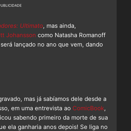
PUBLICIDADE
dores: Ultimato
, mas ainda,
ett Johansson
como Natasha Romanoff
e será lançado no ano que vem, dando
gravado, mas já sabíamos dele desde a
sso, em uma entrevista ao
ComicBook
,
 ficou sabendo primeiro da morte de sua
e ela ganharia anos depois! Se liga no