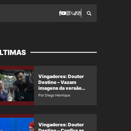
LTIMAS
Vingadores: Doutor
Destino – Vazam
imagens da versão
maligna do Doutor
Por Diego Henrique
Estranho
Vingadores: Doutor
Destino – Confira as