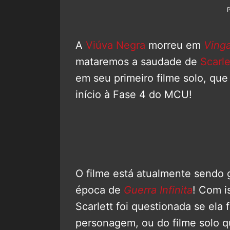
A
Viúva Negra
morreu em
Vinga
mataremos a saudade de
Scarl
em seu primeiro filme solo, qu
início à Fase 4 do MCU!
O filme está atualmente sendo 
época de
Guerra Infinita
! Com i
Scarlett foi questionada se ela
personagem, ou do filme solo qu