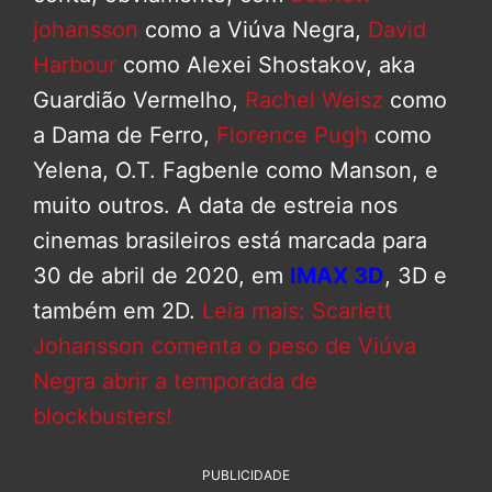
johansson
como a Viúva Negra,
David
Harbour
como Alexei Shostakov, aka
Guardião Vermelho,
Rachel Weisz
como
a Dama de Ferro,
Florence Pugh
como
Yelena, O.T. Fagbenle como Manson, e
muito outros. A data de estreia nos
cinemas brasileiros está marcada para
30 de abril de 2020, em
IMAX 3D
, 3D e
também em 2D.
Leia mais: Scarlett
Johansson comenta o peso de Viúva
Negra abrir a temporada de
blockbusters!
PUBLICIDADE