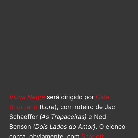
Viúva Negra
será dirigido por
Cate
Shortland
(
Lore
), com roteiro de Jac
Schaeffer
(As Trapaceiras)
e Ned
Benson
(Dois Lados do Amor)
. O elenco
conta, obviamente, com
Scarlett