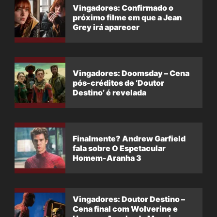
Vingadores: Confirmado o
próximo filme em que a Jean
Grey irá aparecer
Vingadores: Doomsday – Cena
pós-créditos de ‘Doutor
Destino’ é revelada
Finalmente? Andrew Garfield
fala sobre O Espetacular
Homem-Aranha 3
Vingadores: Doutor Destino –
Cena final com Wolverine e