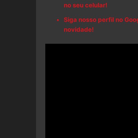
no seu celular!
Siga nosso perfil no Go
novidade!