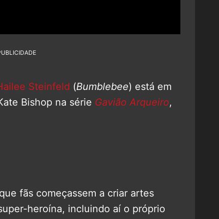
PUBLICIDADE
Hailee Steinfeld
(
Bumblebee
) está em
Kate Bishop na série
Gavião Arqueiro
,
que fãs começassem a criar artes
uper-heroína, incluindo aí o próprio