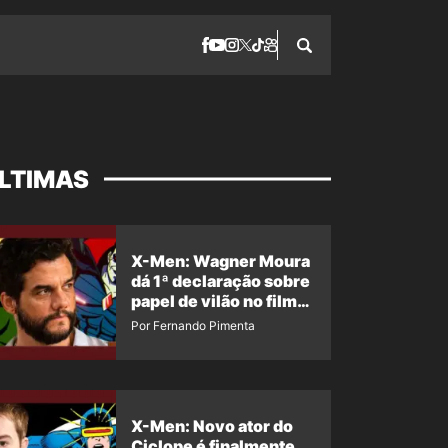
LTIMAS
X-Men: Wagner Moura
dá 1ª declaração sobre
papel de vilão no filme
da Marvel
Por Fernando Pimenta
X-Men: Novo ator do
Ciclope é finalmente