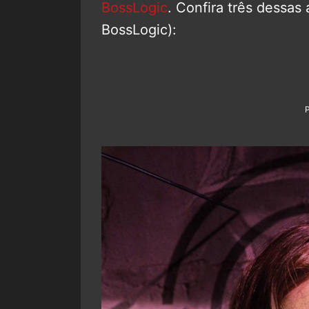
BossLogic
. Confira três dessas 
BossLogic):