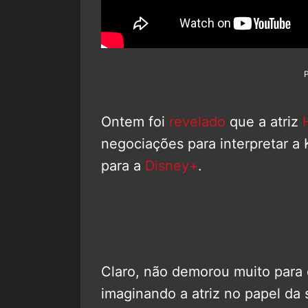
Ontem foi
revelado
que a atriz
negociações para interpretar a 
para a
Disney+
.
Claro, não demorou muito para 
imaginando a atriz no papel da s