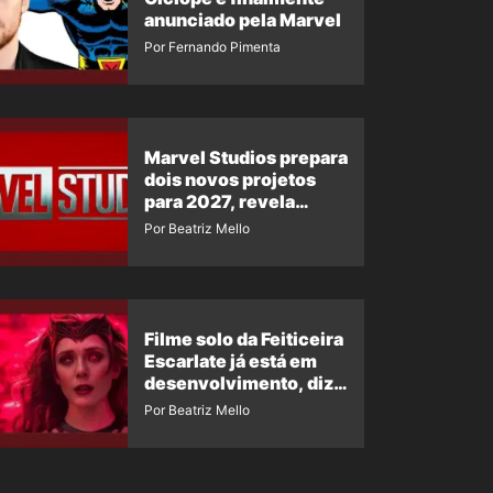
anunciado pela Marvel
Por Fernando Pimenta
Marvel Studios prepara
dois novos projetos
para 2027, revela
insider
Por Beatriz Mello
Filme solo da Feiticeira
Escarlate já está em
desenvolvimento, diz
insider
Por Beatriz Mello