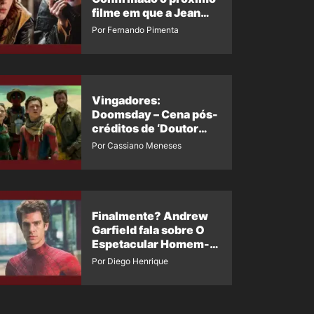
filme em que a Jean
Grey irá aparecer
Por Fernando Pimenta
Vingadores:
Doomsday – Cena pós-
créditos de ‘Doutor
Destino’ é revelada
Por Cassiano Meneses
Finalmente? Andrew
Garfield fala sobre O
Espetacular Homem-
Aranha 3
Por Diego Henrique