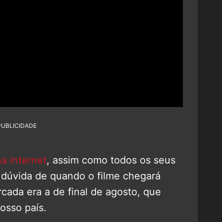
PUBLICIDADE
a internet
, assim como todos os seus
a dúvida de quando o filme chegará
rcada era a de final de agosto, que
osso país.