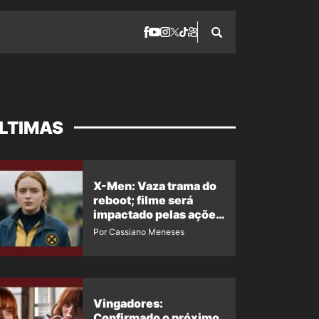
LTIMAS
X-Men: Vaza trama do
reboot; filme será
impactado pelas ações
de Jean Grey em
Por Cassiano Meneses
Homem-Aranha 4
Vingadores:
Confirmado o próximo