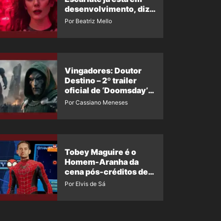
desenvolvimento, diz
insider
Por Beatriz Mello
Vingadores: Doutor
Destino – 2º trailer
oficial de ‘Doomsday’
ganha nova data para
Por Cassiano Meneses
vazar novamente
Tobey Maguire é o
Homem-Aranha da
cena pós-créditos de
Um Novo Dia?
Por Elvis de Sá