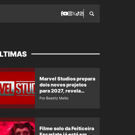
LTIMAS
Marvel Studios prepara
dois novos projetos
para 2027, revela
insider
Por Beatriz Mello
Filme solo da Feiticeira
Escarlate já está em