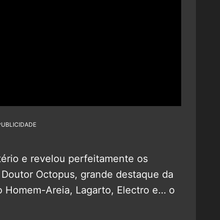
PUBLICIDADE
tério e revelou perfeitamente os
o Doutor Octopus, grande destaque da
do Homem-Areia, Lagarto, Electro e… o