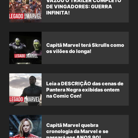
VAZOU O TRAILER COMPLETO
DE VINGADORES: GUERRA
INFINITA!
Capitã Marvel terá Skrulls como
os vilões do longa!
Leia a DESCRIÇÃO das cenas de
Pantera Negra exibidas ontem
na Comic Con!
Capitã Marvel quebra
cronologia da Marvel e se
passará nos ANOS 90!