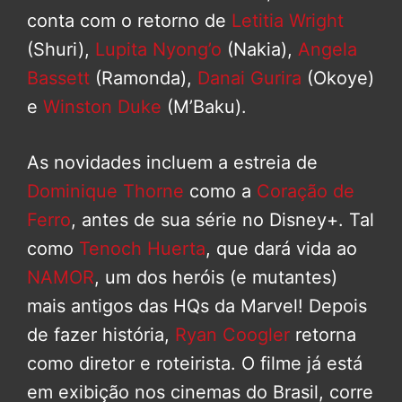
conta com o retorno de
Letitia Wright
(Shuri),
Lupita Nyong’o
(Nakia),
Angela
Bassett
(Ramonda),
Danai Gurira
(Okoye)
e
Winston Duke
(M’Baku).
As novidades incluem a estreia de
Dominique Thorne
como a
Coração de
Ferro
, antes de sua série no Disney+. Tal
como
Tenoch Huerta
, que dará vida ao
NAMOR
, um dos heróis (e mutantes)
mais antigos das HQs da Marvel! Depois
de fazer história,
Ryan Coogler
retorna
como diretor e roteirista. O filme já está
em exibição nos cinemas do Brasil, corre