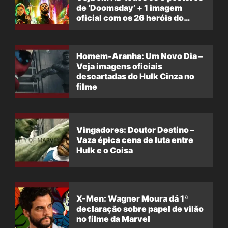
de ‘Doomsday’ + 1 imagem
oficial com os 26 heróis do
filme
Homem-Aranha: Um Novo Dia –
Veja imagens oficiais
descartadas do Hulk Cinza no
filme
Vingadores: Doutor Destino –
Vaza épica cena de luta entre
Hulk e o Coisa
X-Men: Wagner Moura dá 1ª
declaração sobre papel de vilão
no filme da Marvel