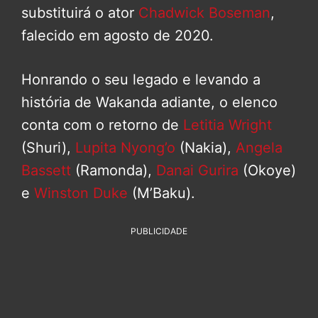
substituirá o ator
Chadwick Boseman
,
falecido em agosto de 2020.
Honrando o seu legado e levando a
história de Wakanda adiante, o elenco
conta com o retorno de
Letitia Wright
(Shuri),
Lupita Nyong’o
(Nakia),
Angela
Bassett
(Ramonda),
Danai Gurira
(Okoye)
e
Winston Duke
(M’Baku).
PUBLICIDADE